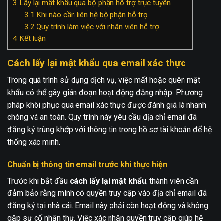
3
Lấy lại mật khẩu qua bộ phận hỗ trợ trực tuyến
3.1
Khi nào cần liên hệ bộ phận hỗ trợ
3.2
Quy trình làm việc với nhân viên hỗ trợ
4
Kết luận
Cách lấy lại mật khẩu qua email xác thực
Trong quá trình sử dụng dịch vụ, việc mất hoặc quên mật
khẩu có thể gây gián đoạn hoạt động đăng nhập. Phương
pháp khôi phục qua email xác thực được đánh giá là nhanh
chóng và an toàn. Quy trình này yêu cầu địa chỉ email đã
đăng ký trùng khớp với thông tin trong hồ sơ tài khoản để hệ
thống xác minh.
Chuẩn bị thông tin email trước khi thực hiện
Trước khi bắt đầu
cách lấy lại mật khẩu
, thành viên cần
đảm bảo rằng mình có quyền truy cập vào địa chỉ email đã
đăng ký tại nhà cái. Email này phải còn hoạt động và không
gặp sự cố nhận thư. Việc xác nhận quyền truy cập giúp hệ