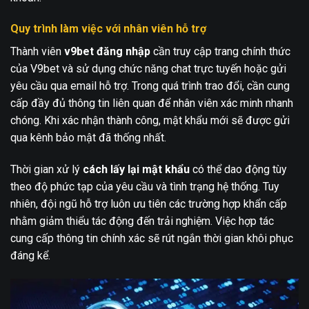
Quy trình làm việc với nhân viên hỗ trợ
Thành viên
v9bet đăng nhập
cần truy cập trang chính thức
của V9bet và sử dụng chức năng chat trực tuyến hoặc gửi
yêu cầu qua email hỗ trợ. Trong quá trình trao đổi, cần cung
cấp đầy đủ thông tin liên quan để nhân viên xác minh nhanh
chóng. Khi xác nhận thành công, mật khẩu mới sẽ được gửi
qua kênh bảo mật đã thống nhất.
Thời gian xử lý
cách lấy lại mật khẩu
có thể dao động tùy
theo độ phức tạp của yêu cầu và tình trạng hệ thống. Tuy
nhiên, đội ngũ hỗ trợ luôn ưu tiên các trường hợp khẩn cấp
nhằm giảm thiểu tác động đến trải nghiệm. Việc hợp tác
cung cấp thông tin chính xác sẽ rút ngắn thời gian khôi phục
đáng kể.