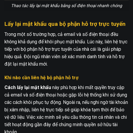
Thao tác lấy lại mật khẩu bằng số điện thoại nhanh chóng
Lấy lại mật khẩu qua bộ phận hỗ trợ trực tuyến
Trong một số trường hợp, cả email và số điện thoại đều
không khả dụng để khôi phục mật khẩu. Lúc này, liên hệ trực
tiếp với bộ phận hỗ trợ trực tuyến của nhà cái là giải pháp
hiệu quả. Đội ngũ nhân viên sẽ xác minh danh tính và hỗ trợ
đặt lại mật khẩu mới.
Khi nào cần liên hệ bộ phận hỗ trợ
Cách lấy lại mật khẩu
này phù hợp khi mất quyền truy cập
cả email và số điện thoại hoặc gặp lỗi hệ thống khi sử dụng
các cách khôi phục tự động. Ngoài ra, nếu nghi ngờ tài khoản
bị xâm nhập, liên hệ trực tiếp sẽ giúp khóa tạm thời để bảo
vệ dữ liệu. Việc xác minh sẽ yêu cầu thông tin cá nhân và chi
tiết hoạt động gần đây để chứng minh quyền sở hữu tài
khoản.