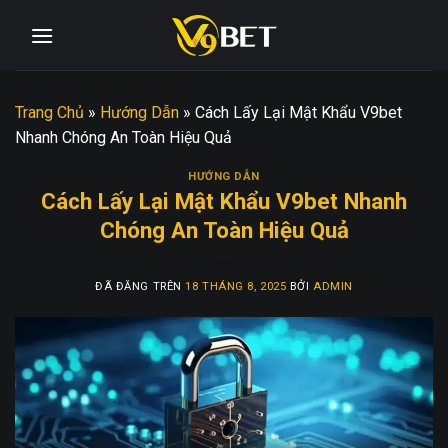
Chuyển
đến
nội
dung
Trang Chủ
»
Hướng Dẫn
»
Cách Lấy Lại Mật Khẩu V9bet
Nhanh Chóng An Toàn Hiệu Quả
HƯỚNG DẪN
Cách Lấy Lại Mật Khẩu V9bet Nhanh
Chóng An Toàn Hiệu Quả
ĐÃ ĐĂNG TRÊN
18 THÁNG 8, 2025
BỞI
ADMIN