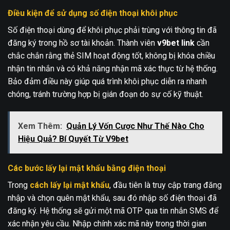
Điều kiện để sử dụng số điện thoại khôi phục
Số điện thoại dùng để khôi phục phải trùng với thông tin đã
đăng ký trong hồ sơ tài khoản. Thành viên
v9bet link
cần
chắc chắn rằng thẻ SIM hoạt động tốt, không bị khóa chiều
nhận tin nhắn và có khả năng nhận mã xác thực từ hệ thống.
Bảo đảm điều này giúp quá trình khôi phục diễn ra nhanh
chóng, tránh trường hợp bị gián đoạn do sự cố kỹ thuật.
Xem Thêm:
Quản Lý Vốn Cược Như Thế Nào Cho
Hiệu Quả? Bí Quyết Từ V9bet
Các bước lấy lại mật khẩu bằng điện thoại
Trong
cách lấy lại mật khẩu
, đầu tiên là truy cập trang đăng
nhập và chọn quên mật khẩu, sau đó nhập số điện thoại đã
đăng ký. Hệ thống sẽ gửi một mã OTP qua tin nhắn SMS để
xác nhận yêu cầu. Nhập chính xác mã này trong thời gian