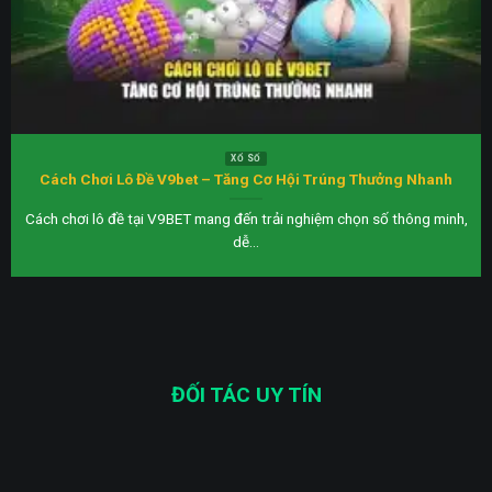
XỔ SỐ
Cách Chơi Lô Đề V9bet – Tăng Cơ Hội Trúng Thưởng Nhanh
Cách chơi lô đề tại V9BET mang đến trải nghiệm chọn số thông minh,
dễ...
ĐỐI TÁC UY TÍN