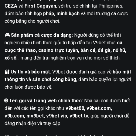
CEZA
và
First Cagayan
, với trụ sở chính tại Philippines,
đảm bảo tính
hợp pháp, minh bạch
và môi trường cá cược
công bằng cho người chơi.
🎮 Sản phẩm cá cược đa dạng:
Người dùng có thể trải
nghiệm nhiều hình thức giải trí hấp dẫn tại V9bet như:
cá
cược thể thao, casino trực tuyến, bắn cá, đá gà, nổ hũ,
xổ số
… mang đến trải nghiệm trọn vẹn cho mọi sở thích.
🔐 Uy tín và bảo mật:
V9bet được đánh giá cao về
bảo mật
thông tin
và
sân chơi công bằng
, đảm bảo quyền lợi người
chơi luôn được bảo vệ.
🌐 Tên gọi và trang web chính thức:
Nhà cái còn được biết
đến với các tên gọi khác như
v9bet88, v9bet.com,
v9b.com, mv9bet, v9bet vip, v9bet tv
, giúp người chơi dễ
dàng nhận diện và truy cập.