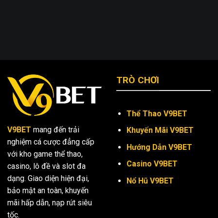
TRÒ CHƠI
Thể Thao V9BET
V9BET
mang đến trải
Khuyến Mãi V9BET
nghiệm cá cược đẳng cấp
Hướng Dẫn V9BET
với kho game thể thao,
Casino V9BET
casino, lô đề và slot đa
dạng. Giao diện hiện đại,
Nổ Hũ V9BET
bảo mật an toàn, khuyến
mãi hấp dẫn, nạp rút siêu
tốc.