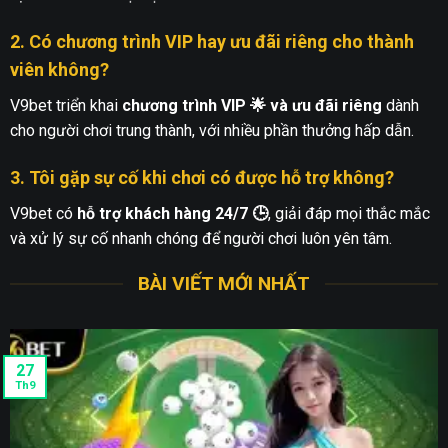
2. Có chương trình VIP hay ưu đãi riêng cho thành
viên không?
V9bet triển khai
chương trình VIP 🌟 và ưu đãi riêng
dành
cho người chơi trung thành, với nhiều phần thưởng hấp dẫn.
3. Tôi gặp sự cố khi chơi có được hỗ trợ không?
V9bet có
hỗ trợ khách hàng 24/7 🕒
, giải đáp mọi thắc mắc
và xử lý sự cố nhanh chóng để người chơi luôn yên tâm.
BÀI VIẾT MỚI NHẤT
27
Th9