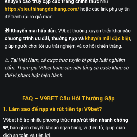
Khuyến cáo truy cập các trang chính thức
như
https://sieuthihangdoihang.com/
hoặc các link phụ uy tín
để tránh rủi ro giả mạo.
🎁 Khuyến mãi hấp dẫn:
V9bet thường xuyên triển khai
các
chương trình ưu đãi, thưởng nạp và
khuyến mãi đặc biệt
,
giúp người chơi tối ưu trải nghiệm và cơ hội chiến thắng.
⚠
Tại Việt Nam, cá cược trực tuyến bị pháp luật nghiêm
cấm. Tham gia V9bet hoặc các nền tảng cá cược khác có
thể vi phạm luật hiện hành.
FAQ – V9BET Câu Hỏi Thường Gặp
1. Làm sao để nạp và rút tiền tại V9bet?
V9bet hỗ trợ nhiều phương thức
nạp/rút tiền nhanh chóng
💸
, bao gồm chuyển khoản ngân hàng, ví điện tử, giúp giao
dịch an toàn và tiện lợi.